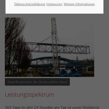
+49 2367 9996-0
Datenschutzerklärung
Impressum
Weitere Informationen
Schreiben Sie uns eine eMail
info@hsend.de
Unsere Bürozeiten:
Mo-Fr 7:30 - 16:30
Über uns
Heinrich Send GmbH
Die Heinrich Send GmbH ist ein mittelständisches,
inhabergeführtes Bauunternehmen und kann auf eine
über 100-jährige Tradition zurückblicken.
Neue Brücke über den Dortmund Ems Kanal
Leistungsspektrum
365 Tage im Jahr 24 Stunden am Tag ist unser Notdienst