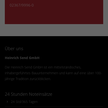
02367/9996-0
Über uns
Heinrich Send GmbH
Die Heinrich Send GmbH ist ein mittelständisches,
inhabergeführtes Bauunternehmen und kann auf eine über 100-
jährige Tradition zurückblicken.
24 Stunden Noteinsätze
24 Std/365 Tagen