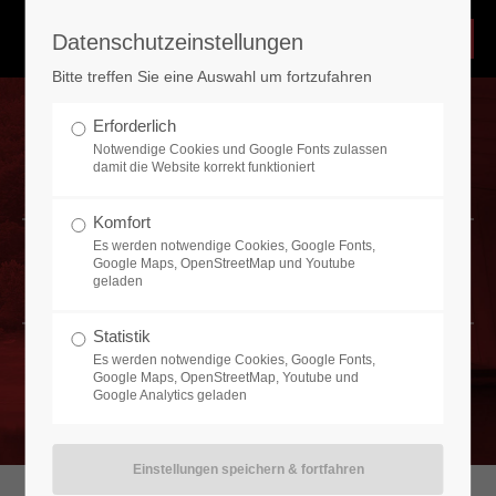
Datenschutzeinstellungen
Bitte treffen Sie eine Auswahl um fortzufahren
Notdienst 24Std/365Tagen
Erforderlich
Über unserem Notdienst sind wir 365 Tage im Jahr 24
Notwendige Cookies und Google Fonts zulassen
Stunden erreichbar. Schnelle Realisierungen machen wir
damit die Website korrekt funktioniert
möglich durch einen großen Vorrat an Baumaterialien,
Stützkonstruktionen, Hydraulikpressen und
Komfort
Stapelmaterialien, die wir ständig auf dem eigenen Bauhof
Es werden notwendige Cookies, Google Fonts,
bevorraten.
Unser Leistungsspektrum
Google Maps, OpenStreetMap und Youtube
geladen
Nehmen Sie Kontakt mit uns auf
Statistik
Es werden notwendige Cookies, Google Fonts,
Heinrich Send GmbH
Google Maps, OpenStreetMap, Youtube und
Industriestraße 2
Google Analytics geladen
44577 Castrop-Rauxel
Haben Sie Fragen?